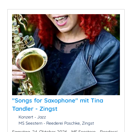
"Songs for Saxophone" mit Tina
Tandler - Zingst
Konzert - Jazz
MS Seestern - Reederei Poschke, Zingst
Samstag, 24. Oktober 2026 - MS Seestern - Reederei