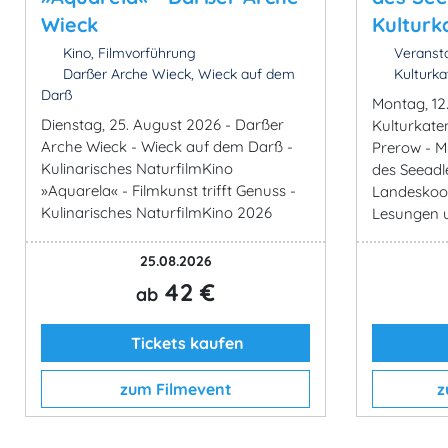
Wieck
Kulturk
Kino, Filmvorführung
Veransta
Darßer Arche Wieck, Wieck auf dem
Kulturka
Darß
Montag, 12
Dienstag, 25. August 2026 - Darßer
Kulturkate
Arche Wieck - Wieck auf dem Darß -
Prerow - M
Kulinarisches NaturfilmKino
des Seeadl
»Aquarela« - Filmkunst trifft Genuss -
Landeskoor
Kulinarisches NaturfilmKino 2026
Lesungen u
25.08.2026
42 €
ab
Tickets kaufen
zum Filmevent
z