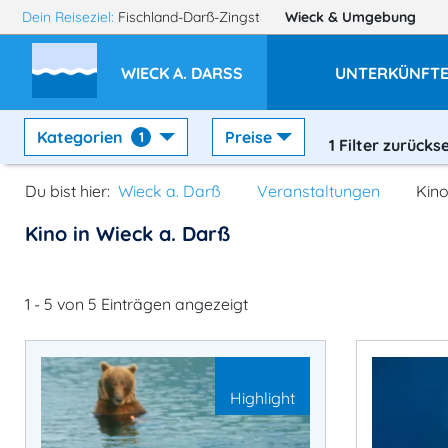
Dein Reiseziel:
Fischland-Darß-Zingst
Wieck
& Umgebung
WIECK A. DARSS
UNTERKÜNFT
Kategorien
Preise
1
1
Filter zurücks
Du bist hier:
Wieck a. Darß
Veranstaltungen
Kin
Kino in Wieck a. Darß
1 - 5 von 5 Einträgen angezeigt
Highlight