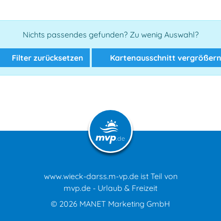
Nichts passendes gefunden? Zu wenig Auswahl?
Filter zurücksetzen
Kartenausschnitt vergrößer
www.wieck-darss.m-vp.de ist Teil von
mvp.de - Urlaub & Freizeit
© 2026
MANET Marketing GmbH