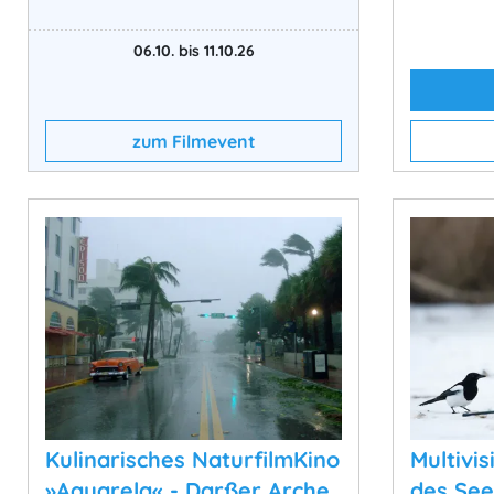
06.10. bis 11.10.26
zum Filmevent
Kulinarisches NaturfilmKino
Multivi
»Aquarela« - Darßer Arche
des See