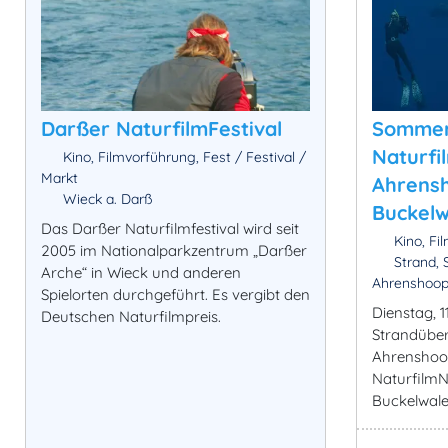
Darßer NaturfilmFestival
Sommer
Naturfi
Kino, Filmvorführung, Fest / Festival /
Markt
Ahrensh
Wieck a. Darß
Buckelwa
Das Darßer Naturfilmfestival wird seit
Kino, Fi
2005 im Nationalparkzentrum „Darßer
Strand, 
Arche“ in Wieck und anderen
Ahrenshoo
Spielorten durchgeführt. Es vergibt den
Dienstag, 1
Deutschen Naturfilmpreis.
Strandübe
Ahrenshoo
NaturfilmN
Buckelwalen