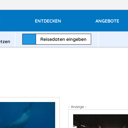
E
ENTDECKEN
ANGEBOTE
Reisedaten
eingeben
etzen
o
- Anzeige -