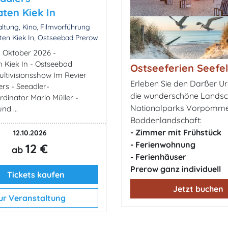
aten Kiek In
ltung, Kino, Filmvorführung
ten Kiek In, Ostseebad Prerow
. Oktober 2026 -
n Kiek In - Ostseebad
Ostseeferien Seefe
ultivisionsshow Im Revier
Erleben Sie den Darßer U
ers - Seeadler-
die wunderschöne Landsc
dinator Mario Müller -
Nationalparks Vorpomm
nd ...
Boddenlandschaft:
- Zimmer mit Frühstück
12.10.2026
- Ferienwohnung
12 €
ab
- Ferienhäuser
Prerow ganz individuell
Tickets kaufen
Jetzt buchen
ur Veranstaltung