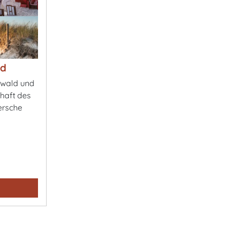
ld
rwald und
haft des
ersche