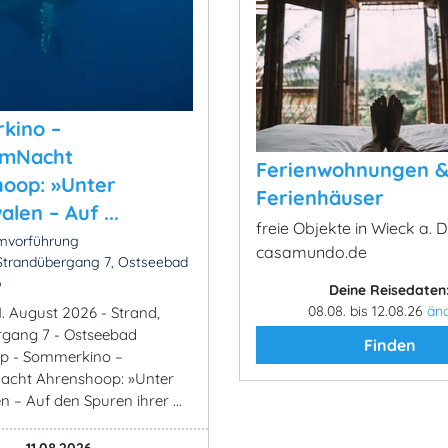
kino –
lmNacht
Ferienwohnungen 
oop: »Unter
Ferienhäuser
len – Auf ...
freie Objekte in Wieck a. 
lmvorführung
casamundo.de
Strandübergang 7, Ostseebad
p
Deine Reisedaten
08.08. bis 12.08.26
än
1. August 2026 - Strand,
rgang 7 - Ostseebad
Finden
p - Sommerkino –
acht Ahrenshoop: »Unter
 – Auf den Spuren ihrer ...
11.08.2026