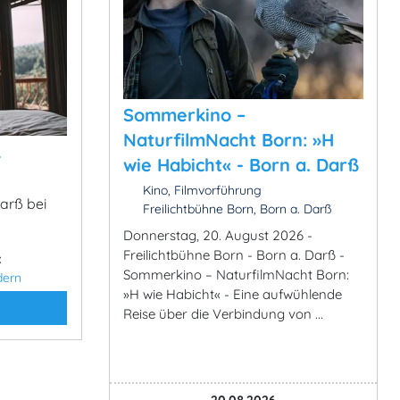
Sommerkino –
NaturfilmNacht Born: »H
&
wie Habicht« - Born a. Darß
Kino, Filmvorführung
Darß bei
Freilichtbühne Born, Born a. Darß
Donnerstag, 20. August 2026 -
Freilichtbühne Born - Born a. Darß -
:
Sommerkino – NaturfilmNacht Born:
dern
»H wie Habicht« - Eine aufwühlende
Reise über die Verbindung von ...
20.08.2026