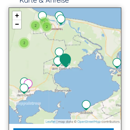
Karte & Anreise
+
2
−
2
2
2
Leaflet
| map data ©
OpenStreetMap
contributors