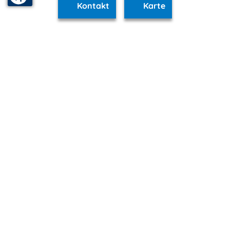
Kontakt
Karte
www.wieck-darss.m-vp.de ist Teil von
mvp.de - Urlaub & Freizeit
© 2026
MANET Marketing GmbH
Newsletter
Bleib auf dem Laufenden!
Melde Dich jetzt für unseren mvp.de-Newsletter an und