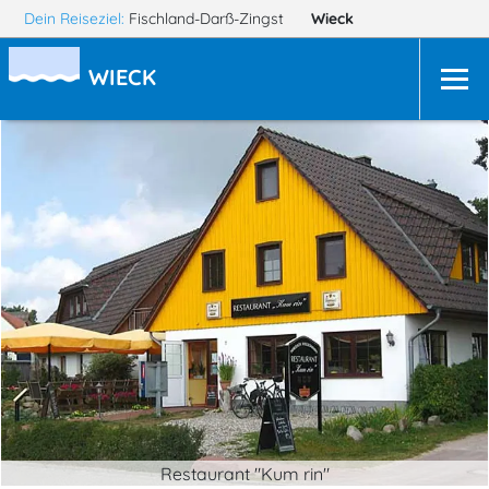
Dein Reiseziel:
Fischland-Darß-Zingst
Wieck
WIECK
Restaurant "Kum rin"