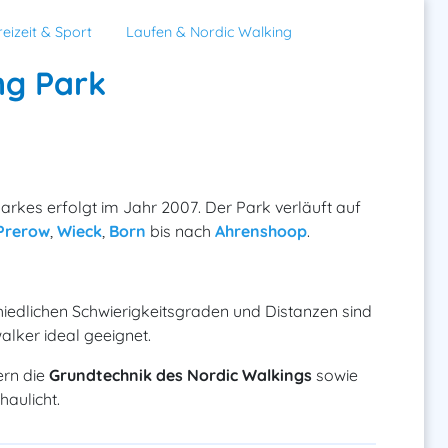
reizeit & Sport
Laufen & Nordic Walking
ng Park
rkes erfolgt im Jahr 2007. Der Park verläuft auf
Prerow
,
Wieck
,
Born
bis nach
Ahrenshoop
.
hiedlichen Schwierigkeitsgraden und Distanzen sind
lker ideal geeignet.
ern die
Grundtechnik des Nordic Walkings
sowie
aulicht.