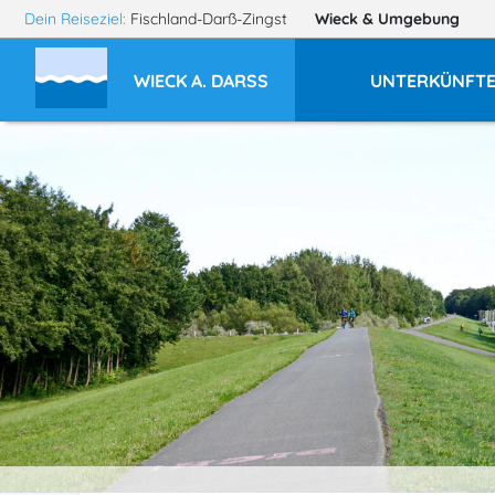
Dein Reiseziel:
Fischland-Darß-Zingst
Wieck
& Umgebung
WIECK A. DARSS
UNTERKÜNFT