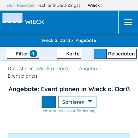
Dein Reiseziel:
Fischland-Darß-Zingst
Wieck
WIECK
Wieck a. Darß >
Angebote
Filter
1
Karte
Reisedaten
Du bist hier:
Wieck a. Darß
Angebote
Event planen
Angebote: Event planen in Wieck a. Darß
Sortieren
Informationen zur Sortierung