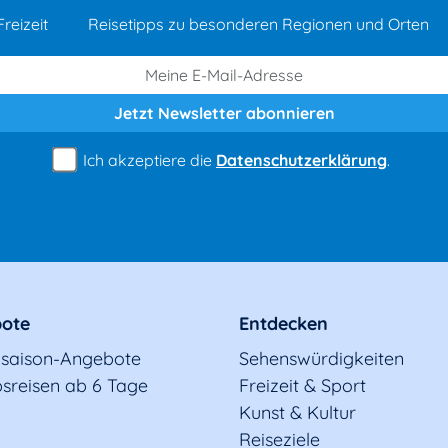
reizeit
Reisetipps zu besonderen Regionen und Orten
Jetzt Newsletter
abonnieren
Ich akzeptiere die
Datenschutzerklärung
.
ote
Entdecken
saison-Angebote
Sehenswürdigkeiten
sreisen ab 6 Tage
Freizeit & Sport
Kunst & Kultur
Reiseziele